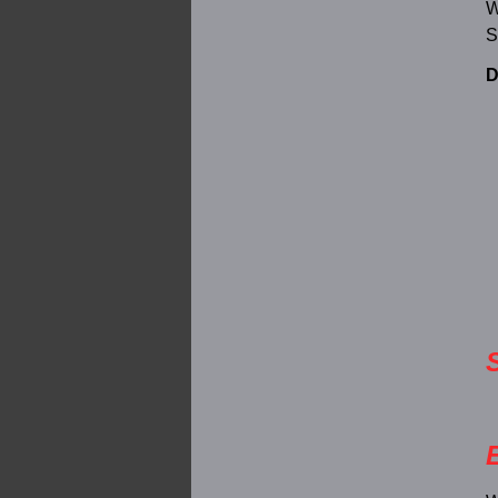
W
S
D