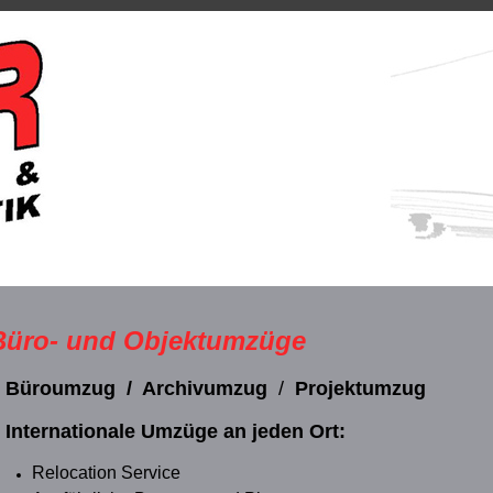
Büro- und Objektumzüge
 Büroumzug /
Archivumzug
/
Projektumzug
•
Internationale Umzüge
an jeden Ort:
Relocation Service