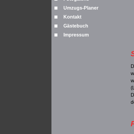
Umzugs-Planer
Kontakt
Gästebuch
Impressum
D
w
w
(
D
d